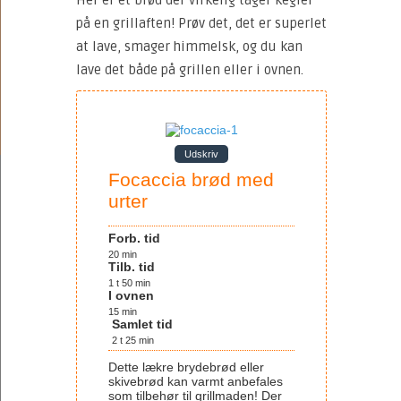
Her er et brød der virkelig tager kegler
på en grillaften! Prøv det, det er superlet
at lave, smager himmelsk, og du kan
lave det både på grillen eller i ovnen.
Udskriv
Focaccia brød med
urter
Forb. tid
20
min
Tilb. tid
1
t
50
min
I ovnen
15
min
Samlet tid
2
t
25
min
Dette lækre brydebrød eller
skivebrød kan varmt anbefales
som tilbehør til grillmaden! Der