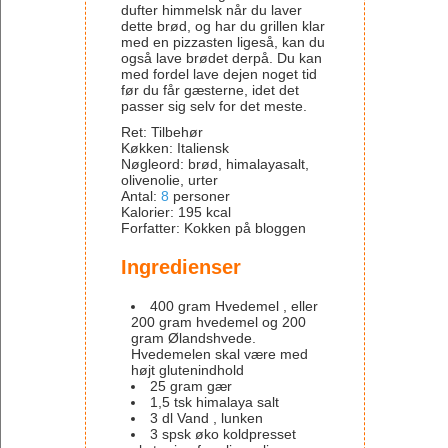
dufter himmelsk når du laver
dette brød, og har du grillen klar
med en pizzasten ligeså, kan du
også lave brødet derpå. Du kan
med fordel lave dejen noget tid
før du får gæsterne, idet det
passer sig selv for det meste.
Ret:
Tilbehør
Køkken:
Italiensk
Nøgleord:
brød, himalayasalt,
olivenolie, urter
Antal
:
8
personer
Kalorier
:
195
kcal
Forfatter
:
Kokken på bloggen
Ingredienser
400
gram
Hvedemel
, eller
200 gram hvedemel og 200
gram Ølandshvede.
Hvedemelen skal være med
højt glutenindhold
25
gram
gær
1,5
tsk
himalaya salt
3
dl
Vand
, lunken
3
spsk
øko koldpresset