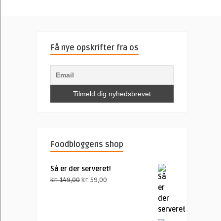
Få nye opskrifter fra os
Foodbloggens shop
Så er der serveret!
Den
Den
kr.
149,00
kr.
59,00
oprindelige
aktuelle
pris
pris
var:
er: