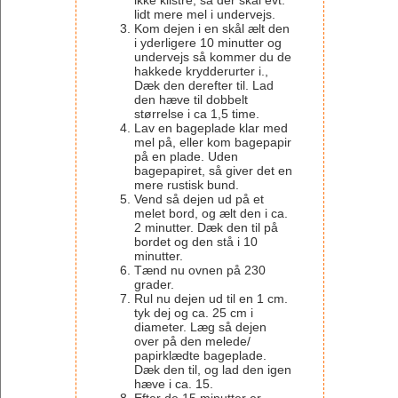
ikke klistre, så der skal evt.
lidt mere mel i undervejs.
Kom dejen i en skål ælt den
i yderligere 10 minutter og
undervejs så kommer du de
hakkede krydderurter i.,
Dæk den derefter til. Lad
den hæve til dobbelt
størrelse i ca 1,5 time.
Lav en bageplade klar med
mel på, eller kom bagepapir
på en plade. Uden
bagepapiret, så giver det en
mere rustisk bund.
Vend så dejen ud på et
melet bord, og ælt den i ca.
2 minutter. Dæk den til på
bordet og den stå i 10
minutter.
Tænd nu ovnen på 230
grader.
Rul nu dejen ud til en 1 cm.
tyk dej og ca. 25 cm i
diameter. Læg så dejen
over på den melede/
papirklædte bageplade.
Dæk den til, og lad den igen
hæve i ca. 15.