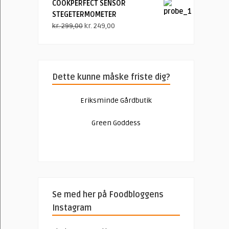
kr. 149,00.
kr. 59,00.
COOKPERFECT SENSOR
STEGETERMOMETER
Den
Den
kr.
299,00
kr.
249,00
oprindelige
aktuelle
pris
pris
var:
er:
kr. 299,00.
kr. 249,00.
Dette kunne måske friste dig?
Eriksminde Gårdbutik
Green Goddess
Se med her på Foodbloggens
Instagram