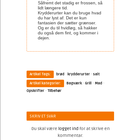
Såfremt det stadig er frossen, så
lidt længere tid.
Krydderurter kan du bruge hvad
du har lyst af. Det er kun
fantasien der sætter grænser.
Og er du til hvidløg, så hakker
du også dem fint, og kommer i
dejen.
·
·
Artikel Tags:
brød
krydderurter
salt
·
·
·
Artikel kategorier:
Bagværk
Grill
Mad
·
Opskrifter
Tilbehør
SKRIV ET SVAR
Du skal være
logget ind
for at skrive en
kommentar.