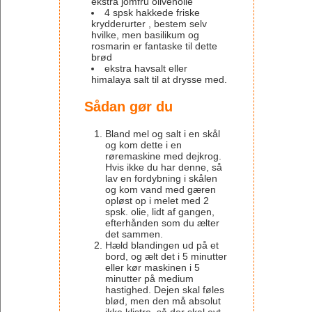
ekstra jomfru olivenolie
4
spsk
hakkede friske
krydderurter
, bestem selv
hvilke, men basilikum og
rosmarin er fantaske til dette
brød
ekstra havsalt eller
himalaya salt til at drysse med.
Sådan gør du
Bland mel og salt i en skål
og kom dette i en
røremaskine med dejkrog.
Hvis ikke du har denne, så
lav en fordybning i skålen
og kom vand med gæren
opløst op i melet med 2
spsk. olie, lidt af gangen,
efterhånden som du ælter
det sammen.
Hæld blandingen ud på et
bord, og ælt det i 5 minutter
eller kør maskinen i 5
minutter på medium
hastighed. Dejen skal føles
blød, men den må absolut