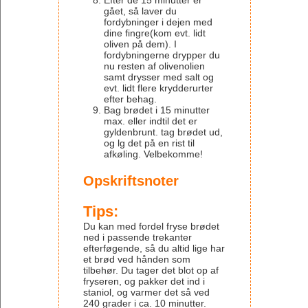
Efter de 15 minutter er
gået, så laver du
fordybninger i dejen med
dine fingre(kom evt. lidt
oliven på dem). I
fordybningerne drypper du
nu resten af olivenolien
samt drysser med salt og
evt. lidt flere krydderurter
efter behag.
Bag brødet i 15 minutter
max. eller indtil det er
gyldenbrunt. tag brødet ud,
og lg det på en rist til
afkøling. Velbekomme!
Opskriftsnoter
Tips:
Du kan med fordel fryse brødet
ned i passende trekanter
efterføgende, så du altid lige har
et brød ved hånden som
tilbehør. Du tager det blot op af
fryseren, og pakker det ind i
staniol, og varmer det så ved
240 grader i ca. 10 minutter.