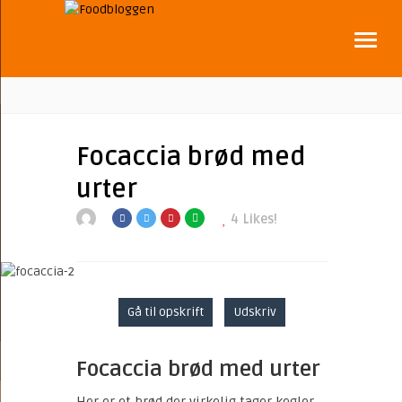
Focaccia brød med
urter
4
Likes!
Gå til opskrift
Udskriv
Focaccia brød med urter