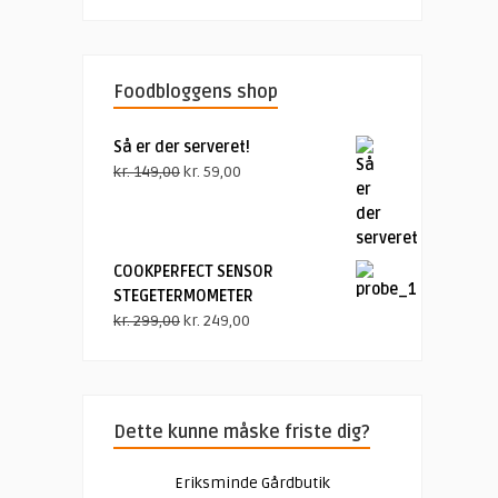
Foodbloggens shop
Så er der serveret!
Den
Den
kr.
149,00
kr.
59,00
oprindelige
aktuelle
pris
pris
var:
er:
kr. 149,00.
kr. 59,00.
COOKPERFECT SENSOR
STEGETERMOMETER
Den
Den
kr.
299,00
kr.
249,00
oprindelige
aktuelle
pris
pris
var:
er:
kr. 299,00.
kr. 249,00.
Dette kunne måske friste dig?
Eriksminde Gårdbutik