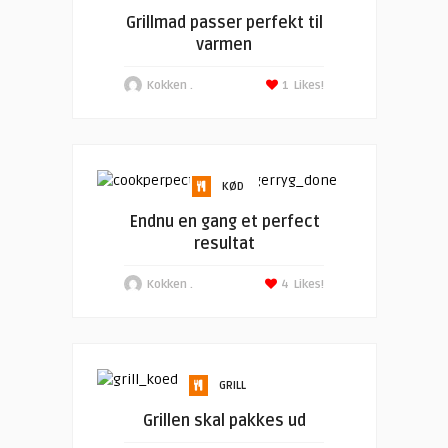
Grillmad passer perfekt til
varmen
Kokken .
1
Likes!
KØD
Endnu en gang et perfect
resultat
Kokken .
4
Likes!
GRILL
Grillen skal pakkes ud