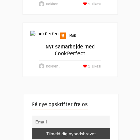
Kokken .
1
Likes!
MAD
Nyt samarbejde med
CookPerfect
Kokken .
1
Likes!
Få nye opskrifter fra os