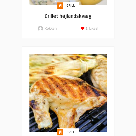
GRILL
Grillet højlandskvæg
Kokken .
1
Likes!
GRILL