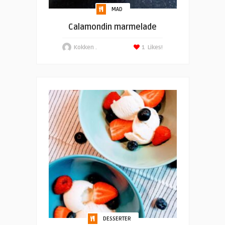
MAD
Calamondin marmelade
Kokken .
1
Likes!
DESSERTER