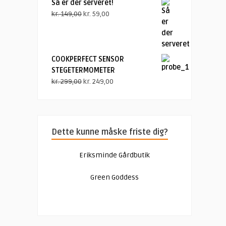
Så er der serveret!
Den
Den
kr.
149,00
kr.
59,00
oprindelige
aktuelle
pris
pris
var:
er:
kr. 149,00.
kr. 59,00.
COOKPERFECT SENSOR
STEGETERMOMETER
Den
Den
kr.
299,00
kr.
249,00
oprindelige
aktuelle
pris
pris
var:
er:
kr. 299,00.
kr. 249,00.
Dette kunne måske friste dig?
Eriksminde Gårdbutik
Green Goddess