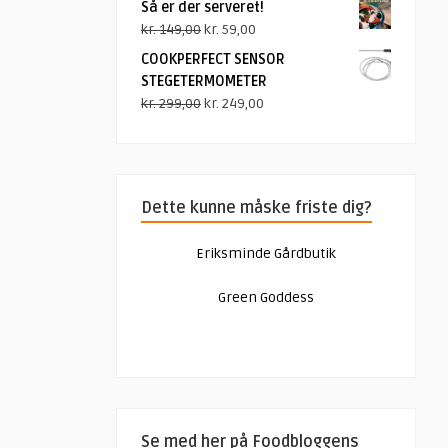
Så er der serveret!
Den
Den
kr.
149,00
kr.
59,00
oprindelige
aktuelle
COOKPERFECT SENSOR
pris
pris
STEGETERMOMETER
var:
er:
Den
Den
kr.
299,00
kr.
249,00
kr. 149,00.
kr. 59,00.
oprindelige
aktuelle
pris
pris
var:
er:
kr. 299,00.
kr. 249,00.
Dette kunne måske friste dig?
Eriksminde Gårdbutik
Green Goddess
Se med her på Foodbloggens