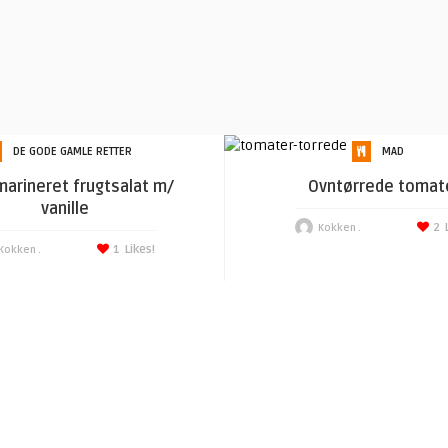
DE GODE GAMLE RETTER
MAD
arineret frugtsalat m/
Ovntørrede tomat
vanille
2
Kokken .
1
Likes!
Kokken .