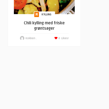
KYLLING
Chili kylling med friske
grøntsager
Kokken .
0
Likes!