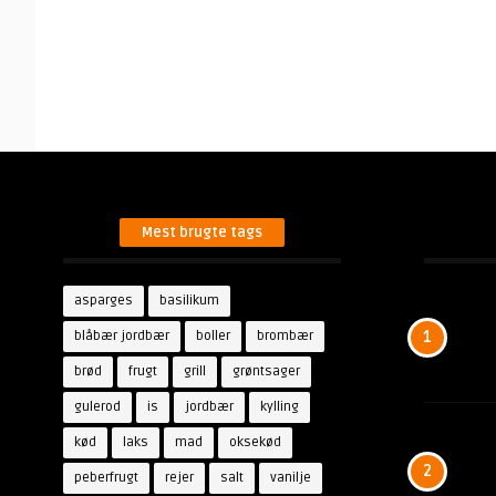
Mest brugte tags
asparges
basilikum
blåbær jordbær
boller
brombær
1
brød
frugt
grill
grøntsager
gulerod
is
jordbær
kylling
kød
laks
mad
oksekød
2
peberfrugt
rejer
salt
vanilje