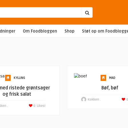
edninger
Om Foodbloggen
Shop
Støt op om Foodblogg
KYLLING
MAD
 med ristede grøntsager
Bøf, bøf
og frisk salat
Kokken .
ken .
0
Likes!