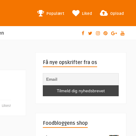
Populært
Liked
Opload
en
Få nye opskrifter fra os
0
Likes!
Foodbloggens shop