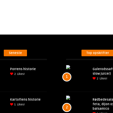
Seneste
Top opskrifter
Porrens historie
Gulerodssaft
slow juicer)
2
Likes!
1
2
Likes!
Kartoflens historie
Rødbedesal
feta, dijon o
1
Likes!
2
balsamico