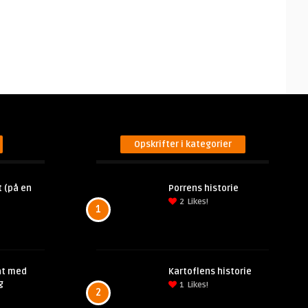
Opskrifter i kategorier
 (på en
Porrens historie
2
Likes!
1
at med
Kartoflens historie
g
1
Likes!
2