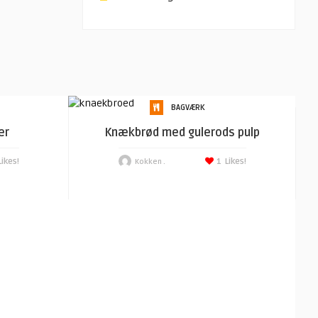
BAGVÆRK
er
Knækbrød med gulerods pulp
Likes!
1
Likes!
Kokken .