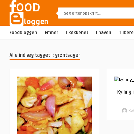
Foodbloggen
Emner
I køkkenet
I haven
Tilber
Alle indlæg tagget i: grøntsager
Kylling
Kok