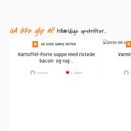
Gå ikke glip af!
tilfældige opskrifter...
DE GODE GAMLE RETTER
Kartoffel-Porre suppe med ristede
Varmm
bacon- og rug ..
2
Likes!
Kokken .