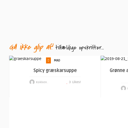
Gå ikke glip af!
tilfældige opskrifter...
MAD
Spicy græskarsuppe
Grønne a
3
Likes!
Kokken .