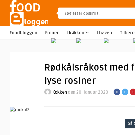
Foodbloggen
Emner
I køkkenet
I haven
Tilber
Rødkålsråkost med fe
lyse rosiner
Kokken
den 20. januar 2020
Gå t