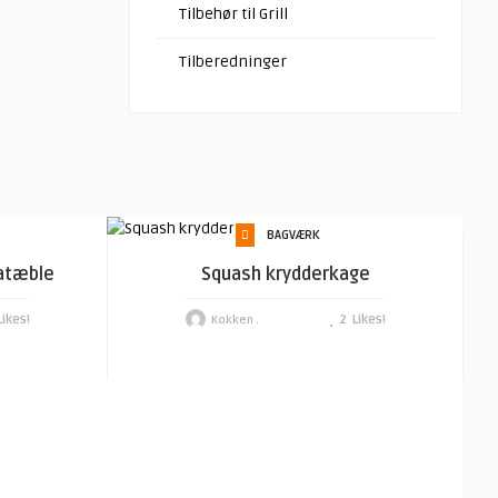
Tilbehør til Grill
Tilberedninger
BAGVÆRK
atæble
Squash krydderkage
Likes!
2
Likes!
Kokken .