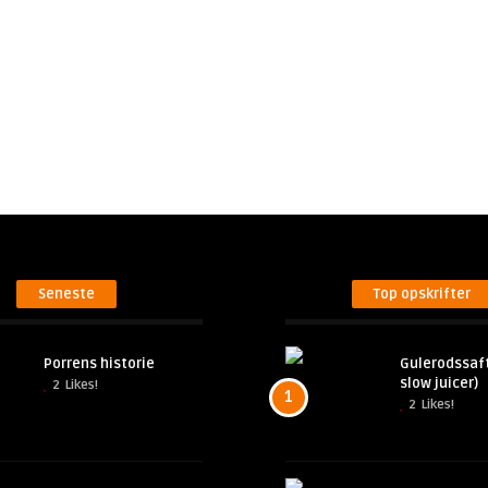
Seneste
Top opskrifter
Porrens historie
Gulerodssaft
slow juicer)
2
Likes!
1
2
Likes!