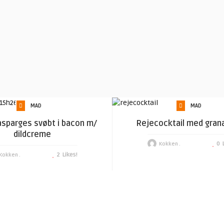
MAD
MAD
sparges svøbt i bacon m/
Rejecocktail med gran
dildcreme
0
Kokken .
2
Likes!
Kokken .