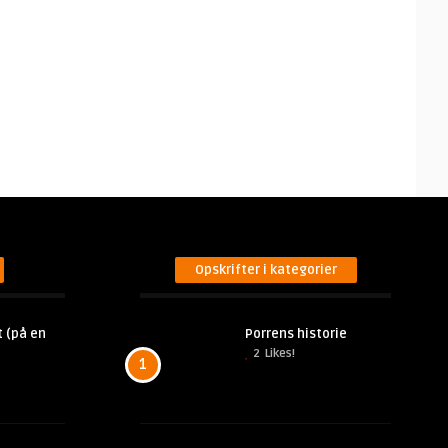
Opskrifter i kategorier
 (på en
Porrens historie
2
Likes!
1