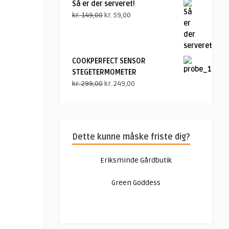
Så er der serveret!
Den
Den
kr.
149,00
kr.
59,00
oprindelige
aktuelle
pris
pris
var:
er:
kr. 149,00.
kr. 59,00.
COOKPERFECT SENSOR
STEGETERMOMETER
Den
Den
kr.
299,00
kr.
249,00
oprindelige
aktuelle
pris
pris
var:
er:
kr. 299,00.
kr. 249,00.
Dette kunne måske friste dig?
Eriksminde Gårdbutik
Green Goddess