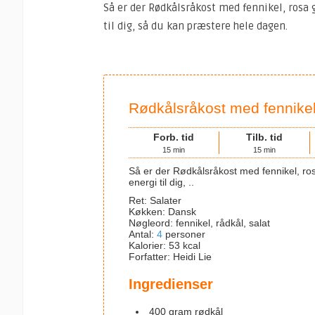
Så er der Rødkålsråkost med fennikel, rosa g
til dig, så du kan præstere hele dagen.
Rødkålsråkost med fennikel,
Forb. tid
Tilb. tid
15
min
15
min
Så er der Rødkålsråkost med fennikel, rosa grapefrugt og lyse rosiner. Dejlig fyldig med masser af
energi til dig, ..
Ret:
Salater
Køkken:
Dansk
Nøgleord:
fennikel, rådkål, salat
Antal
:
4
personer
Kalorier
:
53
kcal
Forfatter
:
Heidi Lie
Ingredienser
400
gram
rødkål