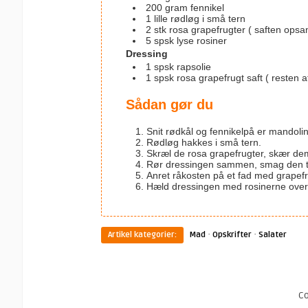
200
gram
fennikel
1
lille
rødløg i små tern
2
stk
rosa grapefrugter
( saften opsa
5
spsk
lyse rosiner
Dressing
1
spsk
rapsolie
1
spsk
rosa grapefrugt saft
( resten a
Sådan gør du
Snit rødkål og fennikel
på er mandolinj
Rødløg hakkes i små tern.
Skræl de rosa grapefrugter, skær de
Rør dressingen sammen, smag den ti
Anret råkosten på et fad med grapef
Hæld dressingen med rosinerne over t
·
·
Artikel kategorier:
Mad
Opskrifter
Salater
C