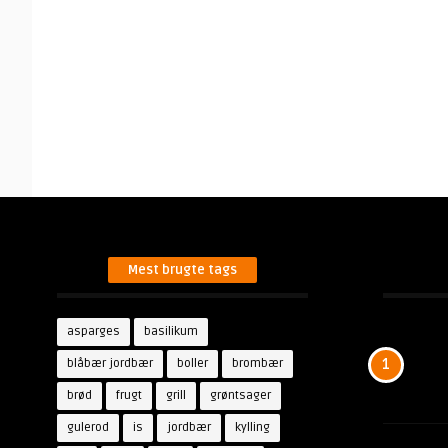
Mest brugte tags
asparges
basilikum
blåbær jordbær
boller
brombær
1
brød
frugt
grill
grøntsager
gulerod
is
jordbær
kylling