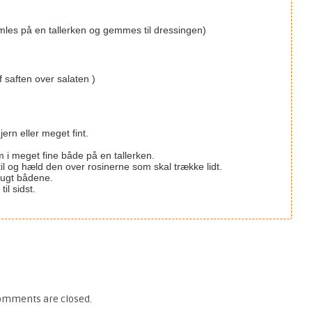
mles på en tallerken og gemmes til dressingen)
f saften over salaten )
ern eller meget fint.
m i meget fine både på en tallerken.
l og hæld den over rosinerne som skal trække lidt.
rugt bådene.
il sidst.
omments are closed.