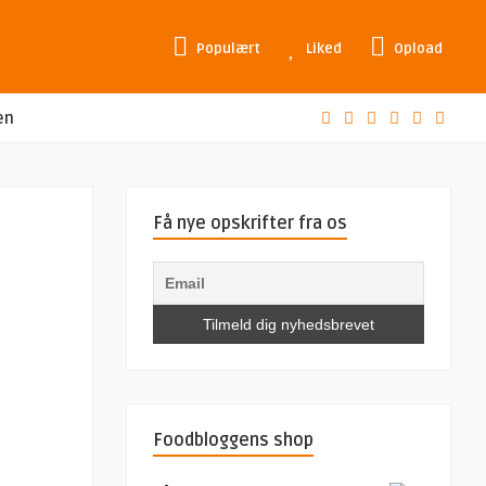
Populært
Liked
Opload
en
Få nye opskrifter fra os
Foodbloggens shop