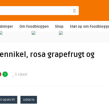
edninger
Om Foodbloggen
Shop
Støt op om Foodblogg
nnikel, rosa grapefrugt og
3
Likes!
il opskrift
Udskriv