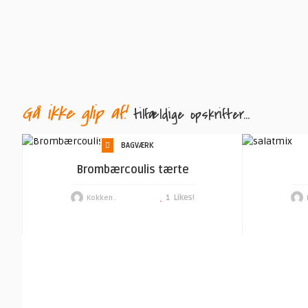
Gå ikke glip af!
tilfældige opskrifter...
BAGVÆRK
Brombærcoulis tærte
1
Likes!
Kokken .