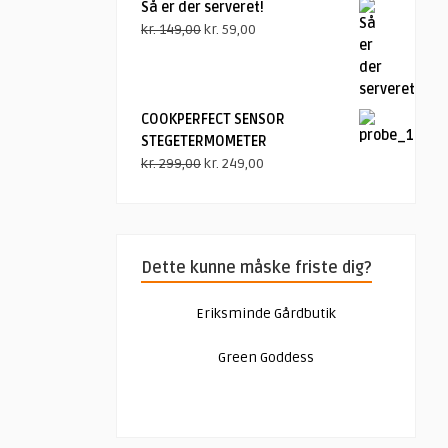
Så er der serveret!
Den
Den
kr.
149,00
kr.
59,00
oprindelige
aktuelle
pris
pris
var:
er:
kr. 149,00.
kr. 59,00.
COOKPERFECT SENSOR
STEGETERMOMETER
Den
Den
kr.
299,00
kr.
249,00
oprindelige
aktuelle
pris
pris
var:
er:
kr. 299,00.
kr. 249,00.
Dette kunne måske friste dig?
Eriksminde Gårdbutik
Green Goddess