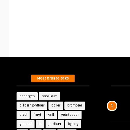
Mest brugte tags
asparges
basilikum
blåbær jordbær
boller
brombær
1
brød
frugt
grill
grøntsager
gulerod
is
jordbær
kylling