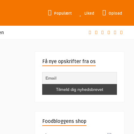
Populært
Liked
Opload
en
Få nye opskrifter fra os
Foodbloggens shop