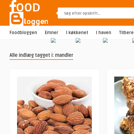
Foodbloggen
Emner
I køkkenet
I haven
Tilber
Alle indlæg tagget i: mandler