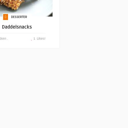
DESSERTER
Daddelsnacks
ken .
1
Likes!