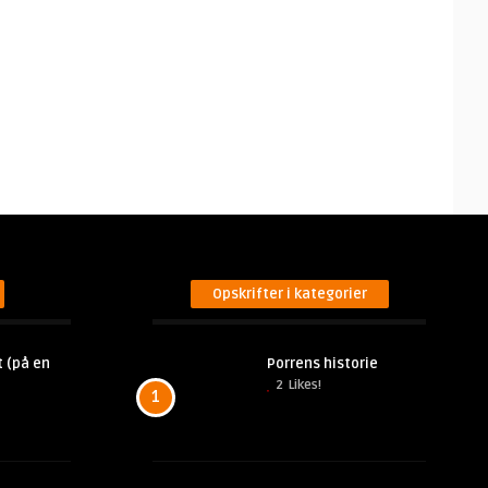
Opskrifter i kategorier
 (på en
Porrens historie
2
Likes!
1