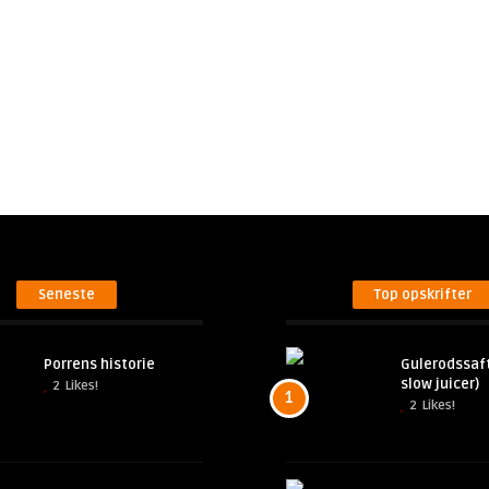
Seneste
Top opskrifter
Porrens historie
Gulerodssaft
slow juicer)
2
Likes!
1
2
Likes!