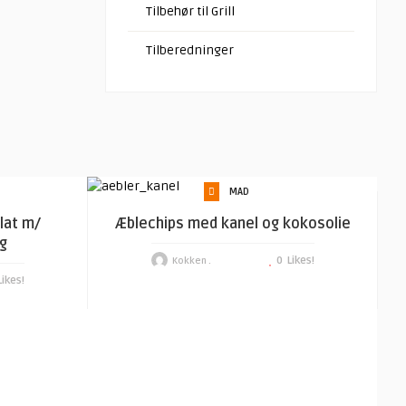
Tilbehør til Grill
Tilberedninger
MAD
lat m/
Æblechips med kanel og kokosolie
g
0
Likes!
Kokken .
Likes!