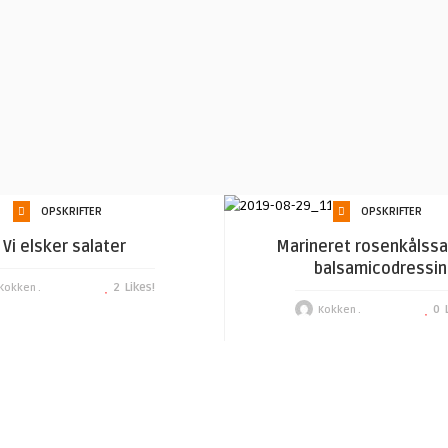
OPSKRIFTER
OPSKRIFTER
Vi elsker salater
Marineret rosenkålssa
balsamicodressin
2
Likes!
Kokken .
0
Kokken .