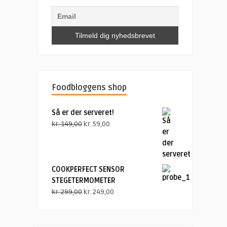
Foodbloggens shop
Så er der serveret!
Den
Den
kr.
149,00
kr.
59,00
oprindelige
aktuelle
pris
pris
var:
er:
kr. 149,00.
kr. 59,00.
COOKPERFECT SENSOR
STEGETERMOMETER
Den
Den
kr.
299,00
kr.
249,00
oprindelige
aktuelle
pris
pris
var:
er: