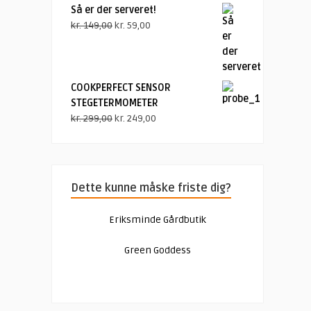
Så er der serveret!
Den
Den
kr.
149,00
kr.
59,00
oprindelige
aktuelle
pris
pris
var:
er:
kr. 149,00.
kr. 59,00.
COOKPERFECT SENSOR
STEGETERMOMETER
Den
Den
kr.
299,00
kr.
249,00
oprindelige
aktuelle
pris
pris
var:
er:
kr. 299,00.
kr. 249,00.
Dette kunne måske friste dig?
Eriksminde Gårdbutik
Green Goddess